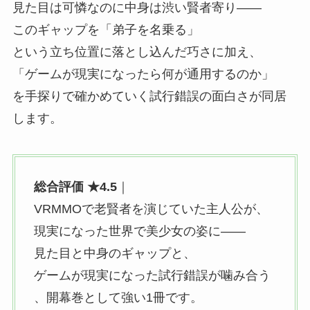
見た目は可憐なのに中身は渋い賢者寄り——
このギャップを「弟子を名乗る」
という立ち位置に落とし込んだ巧さに加え、
「ゲームが現実になったら何が通用するのか」
を手探りで確かめていく試行錯誤の面白さが同居
します。
総合評価 ★4.5
｜
VRMMOで老賢者を演じていた主人公が、
現実になった世界で美少女の姿に——
見た目と中身のギャップと、
ゲームが現実になった試行錯誤が噛み合う
、
開幕巻として強い1冊です。