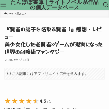
たんぽぽ書庫｜ライトノベル系作品
の個人データベース
ホーム
新文芸
『賢者の弟子を名乗る賢者 1』感想・レビ
ュー
美少女化した老賢者×ゲームが現実になった
世界の召喚術ファンタジー
2026年7月13日
この記事にはアフィリエイト広告を含みます。
★★★★★
★★★★★
4.5
/ 5