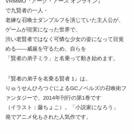
VRMMO『アーク・アース オンライン』
で九賢者の一人・
老練な召喚士ダンブルフを演じていた主人公が、
ゲームが現実になった世界で、
渋い老賢者ではなく可憐な少女の姿になって目覚
める——威厳を守るため、
自らを
「賢者の弟子ミラ」
と名乗って動き始めます。
『賢者の弟子を名乗る賢者 1』
は、
りゅうせんひろつぐによるGCノベルズの召喚術フ
ァンタジーで、
2014年刊行の第1巻です
（イラスト：藤ちょこ）
。
「小説家になろう」
発でアニメ化もされた人気作です。