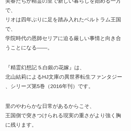
美春たちが精霊の里で新しい暮らしを始める一方
で、
リオは四年ぶりに足を踏み入れたベルトラム王国
で、
学院時代の恩師セリアに迫る厳しい事情と向き合
うことになる——。
『精霊幻想記 5.白銀の花嫁』
は、
北山結莉によるHJ文庫の異世界転生ファンタジー
、
シリーズ第5巻（2016年刊）
です。
里のやわらかな日常があるからこそ、
王国側で突きつけられる現実の重さがより強く胸
に残ります。