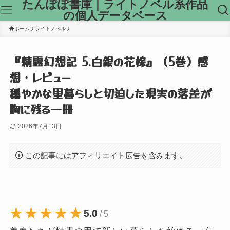
たんぽぽ書庫｜ライトノベル系作品
の個人データベース
ホーム
ライトノベル
『精霊幻想記 5.白銀の花嫁』（5巻）感
想・レビュー
穏やかな里暮らしと切迫した現実の落差が
胸に残る一冊
2026年7月13日
この記事にはアフィリエイト広告を含みます。
★★★★★
★★★★★
5.0
/ 5