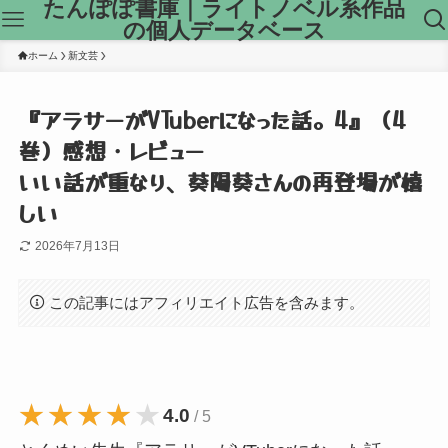
たんぽぽ書庫｜ライトノベル系作品
の個人データベース
ホーム
新文芸
『アラサーがVTuberになった話。4』（4
巻）感想・レビュー
いい話が重なり、葵陽葵さんの再登場が嬉
しい
2026年7月13日
この記事にはアフィリエイト広告を含みます。
★★★★★
★★★★★
4.0
/ 5