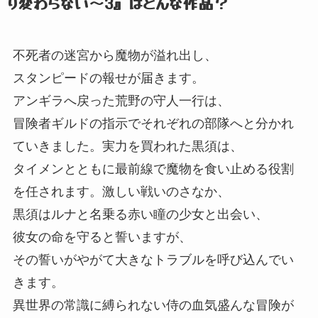
り変わらない～3』
はどんな作品？
不死者の迷宮から魔物が溢れ出し、
スタンピードの報せが届きます。
アンギラへ戻った荒野の守人一行は、
冒険者ギルドの指示でそれぞれの部隊へと分かれ
ていきました。
実力を買われた黒須は、
タイメンとともに最前線で魔物を食い止める役割
を任されます。
激しい戦いのさなか、
黒須はルナと名乗る赤い瞳の少女と出会い、
彼女の命を守ると誓いますが、
その誓いがやがて大きなトラブルを呼び込んでい
きます。
異世界の常識に縛られない侍の血気盛んな冒険が