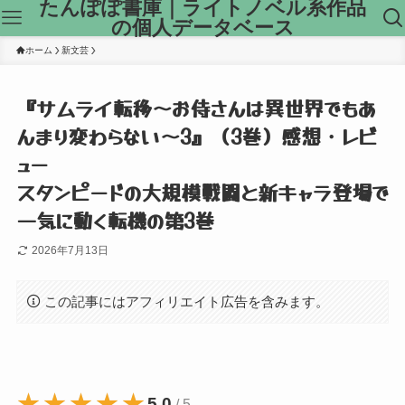
たんぽぽ書庫｜ライトノベル系作品
の個人データベース
ホーム
新文芸
『サムライ転移～お侍さんは異世界でもあ
んまり変わらない～3』（3巻）感想・レビ
ュー
スタンピードの大規模戦闘と新キャラ登場で
一気に動く転機の第3巻
2026年7月13日
この記事にはアフィリエイト広告を含みます。
★★★★★
★★★★★
5.0
/ 5