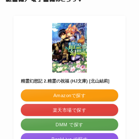
精霊幻想記 2.精霊の祝福 (HJ文庫) [北山結莉]
Amazonで探す
楽天市場で探す
DMM で探す