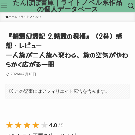
たんぽぽ書庫｜ライトノベル系作品
の個人データベース
ホーム
ライトノベル
『精霊幻想記 2.精霊の祝福』（2巻）感
想・レビュー
一人旅が二人旅へ変わる、旅の空気がやわ
らかく広がる一冊
2026年7月13日
この記事にはアフィリエイト広告を含みます。
★★★★★
★★★★★
4.0
/ 5