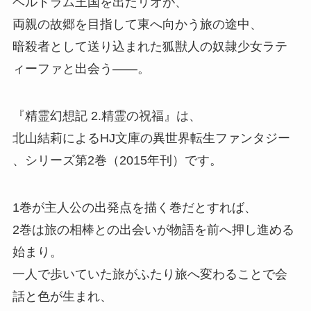
ベルトラム王国を出たリオが、
両親の故郷を目指して東へ向かう旅の途中、
暗殺者として送り込まれた狐獣人の奴隷少女ラテ
ィーファと出会う——。
『精霊幻想記 2.精霊の祝福』
は、
北山結莉によるHJ文庫の異世界転生ファンタジー
、
シリーズ第2巻（2015年刊）
です。
1巻が主人公の出発点を描く巻だとすれば、
2巻は旅の相棒との出会いが物語を前へ押し進める
始まり。
一人で歩いていた旅がふたり旅へ変わることで会
話と色が生まれ、