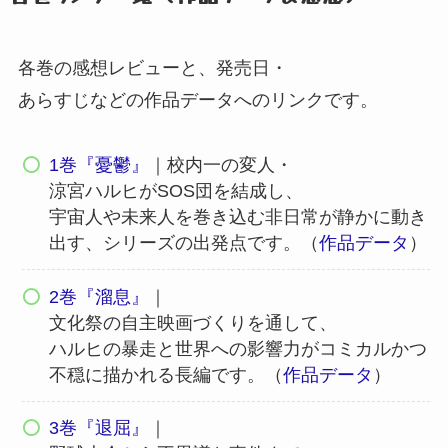
各巻の感想レビューと、
発売日・
あらすじなどの作品データへのリンクです。
1巻『憂鬱』
｜校内一の変人・
涼宮ハルヒがSOS団を結成し、
宇宙人や未来人を巻き込む非日常が静かに動き
出す、
シリーズの出発点です。
（
作品データ
）
2巻『溜息』
｜
文化祭の自主映画づくりを通して、
ハルヒの暴走と世界への影響力がコミカルかつ
不穏に描かれる長編です。
（
作品データ
）
3巻『退屈』
｜