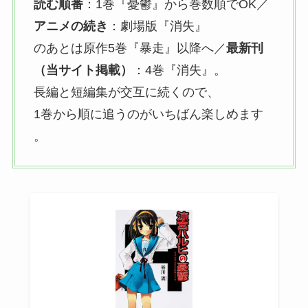
読む順番
：1巻『憂鬱』
から巻数順でOK／
アニメの続き
：劇場版『消失』
のあとは原作5巻『暴走』
以降へ／
最新刊
（当サイト掲載）
：4巻『消失』
。
長編と短編集が交互に続くので、
1巻から順に追うのがいちばん楽しめます
。