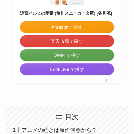
涼宮ハルヒの憂鬱 (角川スニーカー文庫) [谷川流]
Amazonで探す
楽天市場で探す
DMM で探す
BookLive で探す
ポチップ
目次
アニメの続きは原作何巻から？