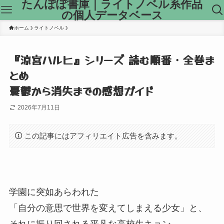
たんぽぽ書庫｜ライトノベル系作品
の個人データベース
ホーム
ライトノベル
『涼宮ハルヒ』シリーズ 読む順番・全巻ま
とめ
憂鬱から消失までの感想ガイド
2026年7月11日
この記事にはアフィリエイト広告を含みます。
学園に突如あらわれた
「自分の意思で世界を変えてしまえる少女」
と、
それに振り回される平凡な高校生キョン。