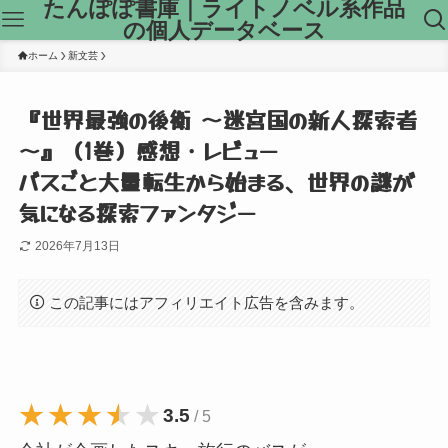
たんぽぽ書庫｜ライトノベル系作品
の個人データベース
ホーム
新文芸
『世界最強の後衛 ～迷宮国の新人探索者
～』（1巻）感想・レビュー
バスごと大量転生から始まる、世界の謎が
気になる探索ファンタジー
2026年7月13日
この記事にはアフィリエイト広告を含みます。
★★★★★
★★★★★
3.5
/ 5