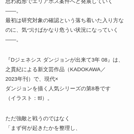
思わぬ形でエリアボス案件へと発展していく
——。
最初は研究対象の確認という落ち着いた入り方な
のに、
気づけばかなり危うい状況になっていく
——。
『Dジェネシス ダンジョンが出来て3年 08』
は、
之貫紀による新文芸作品（KADOKAWA／
2023年刊）
で、
現代×
ダンジョンを描く人気シリーズの第8巻です
（イラスト：ttl）
。
ただ強敵と戦うのではなく
「まず何が起きたかを整理し、