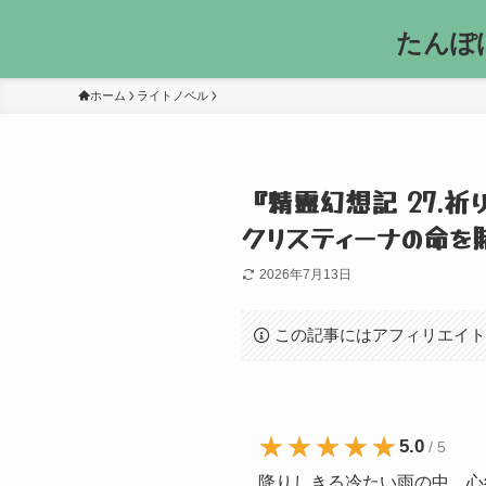
たんぽ
ホーム
ライトノベル
『精霊幻想記 27.
クリスティーナの命を
2026年7月13日
この記事にはアフィリエイ
★★★★★
★★★★★
5.0
/ 5
降りしきる冷たい雨の中、
心