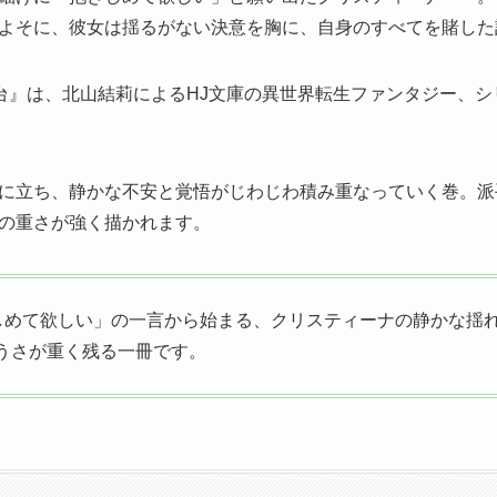
よそに、
彼女は揺るがない決意を胸に、
自身のすべてを賭した
台』
は、
北山結莉によるHJ文庫の異世界転生ファンタジー、
シ
に立ち、
静かな不安と覚悟がじわじわ積み重なっていく巻。
派
の重さが強く描かれます。
しめて欲しい」
の一言から始まる、
クリスティーナの静かな揺
うさが重く残る一冊です。