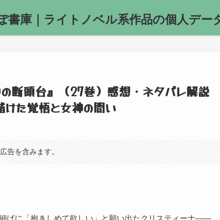
ぽ書庫｜ライトノベル系作品の個人デー
祈りの断頭台』（27巻）感想・ネタバレ解説
賭けた覚悟と女神の問い
ト広告を含みます。
細げに「抱きしめて欲しい」
と願い出たクリスティーナ——。