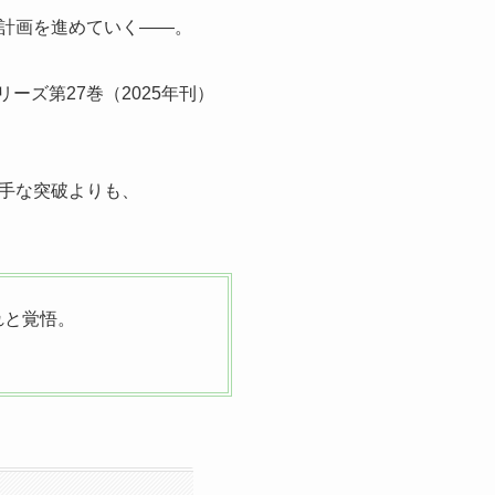
計画を進めていく——。
リーズ第27巻（2025年刊）
手な突破よりも、
れと覚悟。