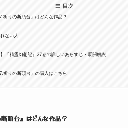
目次
27.祈りの断頭台』はどんな作品？
しれない人
ろ
】『精霊幻想記』27巻の詳しいあらすじ・展開解説
27.祈りの断頭台』の購入はこちら
の断頭台』
はどんな作品？