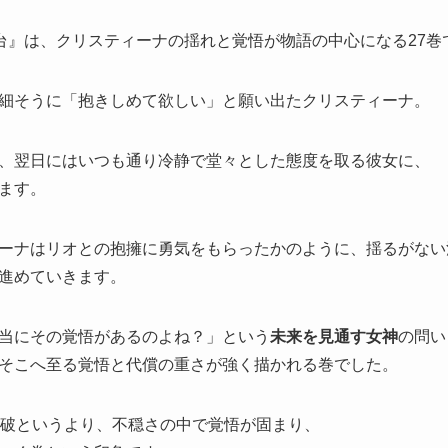
台』
は、
クリスティーナの揺れと覚悟が物語の中心になる27巻
細そうに「抱きしめて欲しい」
と願い出たクリスティーナ。
、
翌日にはいつも通り冷静で堂々とした態度を取る彼女に、
ます。
ーナはリオとの抱擁に勇気をもらったかのように、
揺るがない
進めていきます。
当にその覚悟があるのよね？
」
という
未来を見通す女神
の問い
そこへ至る覚悟と代償の重さが強く描かれる巻でした。
破というより、
不穏さの中で覚悟が固まり、