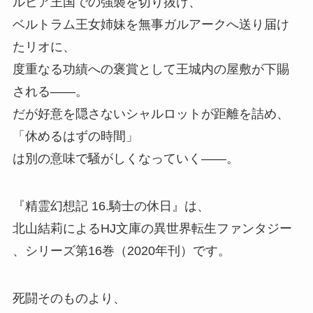
ルビア王国での強襲を切り抜け、
ベルトラム王女姉妹を無事ガルアークへ送り届け
たリオに、
度重なる功績への褒賞として王城内の屋敷が下賜
される——。
だが好意を隠さないシャルロットが距離を詰め、
「休めるはずの時間」
は別の意味で騒がしくなっていく——。
『精霊幻想記 16.騎士の休日』
は、
北山結莉によるHJ文庫の異世界転生ファンタジー
、
シリーズ第16巻（2020年刊）
です。
死闘そのものより、