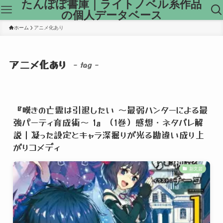
たんぽぽ書庫｜ライトノベル系作品
の個人データベース
ホーム
アニメ化あり
アニメ化あり
– tag –
『嘆きの亡霊は引退したい ～最弱ハンターによる最
強パーティ育成術～ 1』（1巻）感想・ネタバレ解
説｜凝った設定とキャラ深掘りが光る勘違い成り上
がりコメディ
新文芸