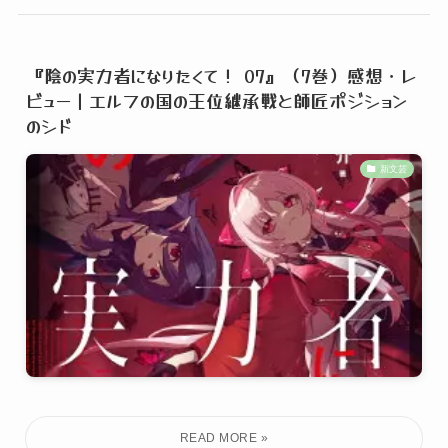
『陰の実力者になりたくて！ 07』（7巻）感想・レ
ビュー｜エルフの国の王位継承戦と師匠ポジション
のシド
新文芸